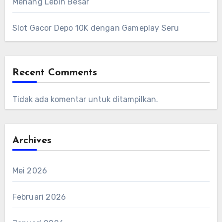
Menang Lebih Besar
Slot Gacor Depo 10K dengan Gameplay Seru
Recent Comments
Tidak ada komentar untuk ditampilkan.
Archives
Mei 2026
Februari 2026