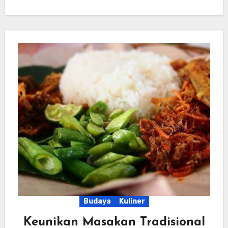
Budaya
Kuliner
Keunikan Masakan Tradisional