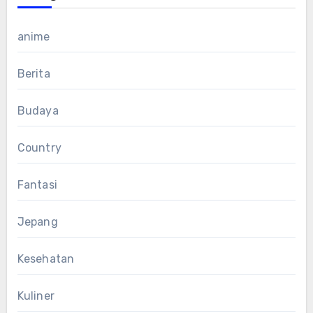
anime
Berita
Budaya
Country
Fantasi
Jepang
Kesehatan
Kuliner