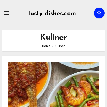
Skip
to
tasty-dishes.com
content
Kuliner
Home
Kuliner