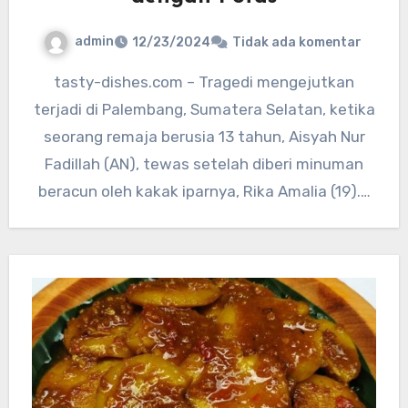
admin
12/23/2024
Tidak ada komentar
tasty-dishes.com – Tragedi mengejutkan
terjadi di Palembang, Sumatera Selatan, ketika
seorang remaja berusia 13 tahun, Aisyah Nur
Fadillah (AN), tewas setelah diberi minuman
beracun oleh kakak iparnya, Rika Amalia (19).…