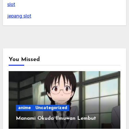
slot
jepang slot
You Missed
anime
Uncategorized
Manami Okuda Ilmuwan Lembut