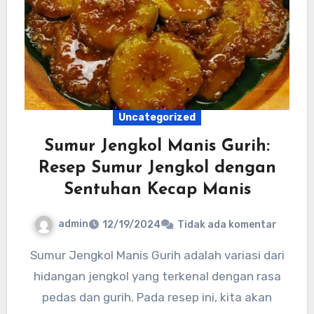
Uncategorized
Sumur Jengkol Manis Gurih:
Resep Sumur Jengkol dengan
Sentuhan Kecap Manis
admin
12/19/2024
Tidak ada komentar
Sumur Jengkol Manis Gurih adalah variasi dari
hidangan jengkol yang terkenal dengan rasa
pedas dan gurih. Pada resep ini, kita akan