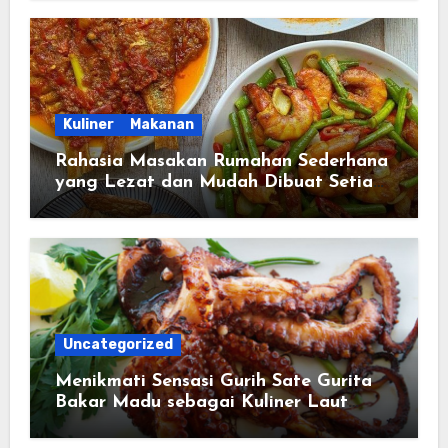
Kuliner
Makanan
Rahasia Masakan Rumahan Sederhana
yang Lezat dan Mudah Dibuat Setiap
Hari
Uncategorized
Menikmati Sensasi Gurih Sate Gurita
Bakar Madu sebagai Kuliner Laut
yang Semakin Digemari Pecinta
Masakan Unik