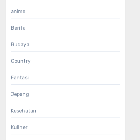
anime
Berita
Budaya
Country
Fantasi
Jepang
Kesehatan
Kuliner