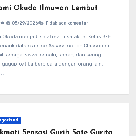
mi Okuda Ilmuwan Lembut
min
05/29/2026
Tidak ada komentar
enarik dalam anime Assassination Classroom.
il sebagai siswi pemalu, sopan, dan sering
t gugup ketika berbicara dengan orang lain.
,…
egorized
kmati Sensasi Gurih Sate Gurita