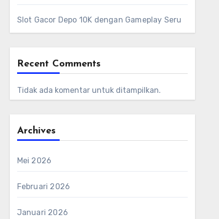
Slot Gacor Depo 10K dengan Gameplay Seru
Recent Comments
Tidak ada komentar untuk ditampilkan.
Archives
Mei 2026
Februari 2026
Januari 2026