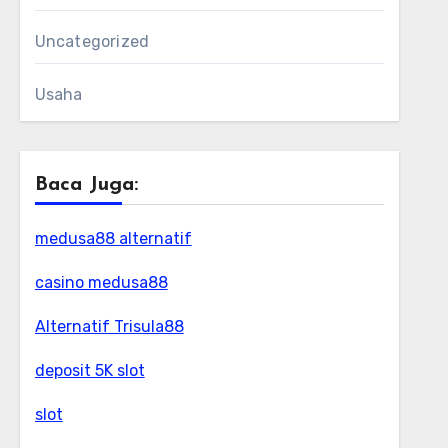
Uncategorized
Usaha
Baca Juga:
medusa88 alternatif
casino medusa88
Alternatif Trisula88
deposit 5K slot
slot