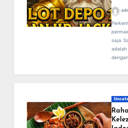
ad
Perkembangan dunia game online membuat
permai
saja. S
adalah 
denga
Uncat
Raha
Kele