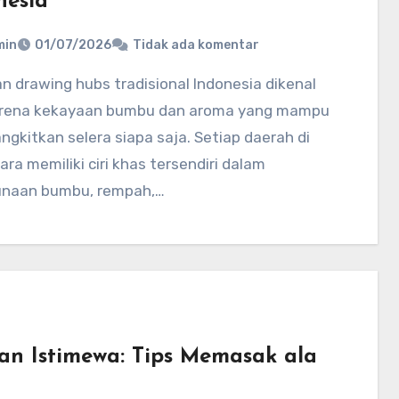
nesia
min
01/07/2026
Tidak ada komentar
arena kekayaan bumbu dan aroma yang mampu
kitkan selera siapa saja. Setiap daerah di
ra memiliki ciri khas tersendiri dalam
naan bumbu, rempah,…
an Istimewa: Tips Memasak ala