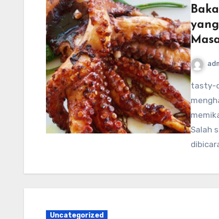
Baka
yang
Masa
ad
tasty-dishes.com – Dunia kuliner laut terus
mengha
memika
Salah 
dibicar
Uncategorized