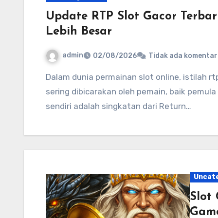
Update RTP Slot Gacor Terba
Lebih Besar
admin
02/08/2026
Tidak ada komentar
Dalam dunia permainan slot online, istilah rtp slot menjadi salah satu topik yang paling
sering dibicarakan oleh pemain, baik pemu
sendiri adalah singkatan dari Return…
Uncat
Slot
Game