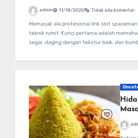
admin
11/18/2025
Tidak ada komentar
Memasak ala profesional link slot spaceman tidak selalu memerlukan bahan mahal atau
teknik rumit. Kunci pertama adalah memaha
segar, daging dengan tekstur baik, dan bum
Uncat
Hida
Masa
ad