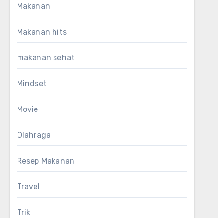
Makanan
Makanan hits
makanan sehat
Mindset
Movie
Olahraga
Resep Makanan
Travel
Trik