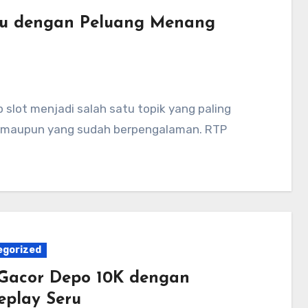
ru dengan Peluang Menang
la maupun yang sudah berpengalaman. RTP
egorized
 Gacor Depo 10K dengan
play Seru