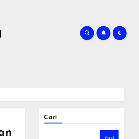
m
Cari
an
Cari