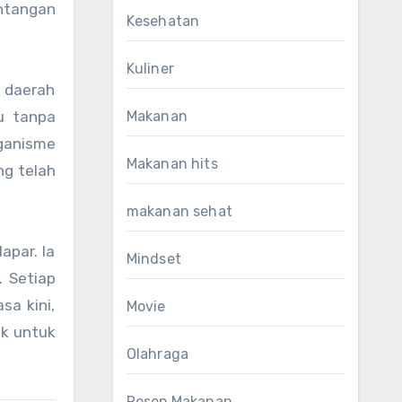
antangan
Kesehatan
Kuliner
u daerah
u tanpa
Makanan
rganisme
Makanan hits
ng telah
makanan sehat
apar. Ia
Mindset
. Setiap
a kini,
Movie
ak untuk
Olahraga
Resep Makanan