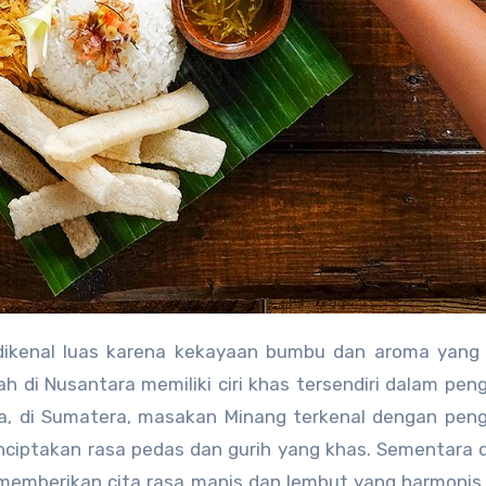
a dikenal luas karena kekayaan bumbu dan aroma yan
h di Nusantara memiliki ciri khas tersendiri dalam pe
a, di Sumatera, masakan Minang terkenal dengan pen
nciptakan rasa pedas dan gurih yang khas. Sementara 
 memberikan cita rasa manis dan lembut yang harmoni