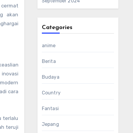
September 2024
 cermat
ng akan
ghargai
Categories
anime
Berita
keaslian
 inovasi
Budaya
 modern
adi cara
Country
Fantasi
 terlalu
Jepang
 teruji