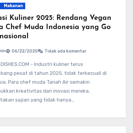
Makanan
asi Kuliner 2025: Rendang Vegan
a Chef Muda Indonesia yang Go
rnasional
min
06/22/2025
Tidak ada komentar
ang pesat di tahun 2025, tidak terkecuali di
sia. Para chef muda Tanah Air semakin
ukkan kreativitas dan inovasi mereka,
takan sajian yang tidak hanya…