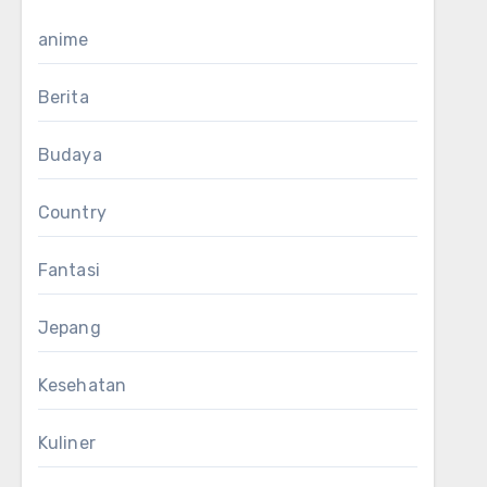
anime
Berita
Budaya
Country
Fantasi
Jepang
Kesehatan
Kuliner