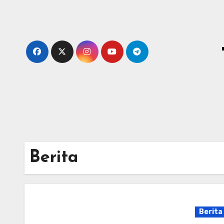
Skip
to
content
Berita
Berita