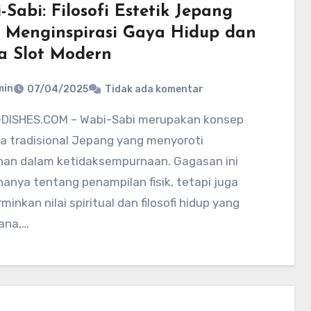
Sabi: Filosofi Estetik Jepang
 Menginspirasi Gaya Hidup dan
a Slot Modern
min
07/04/2025
Tidak ada komentar
a tradisional Jepang yang menyoroti
han dalam ketidaksempurnaan. Gagasan ini
anya tentang penampilan fisik, tetapi juga
inkan nilai spiritual dan filosofi hidup yang
ana,…