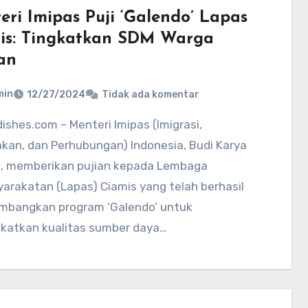
eri Imipas Puji ‘Galendo’ Lapas
is: Tingkatkan SDM Warga
an
min
12/27/2024
Tidak ada komentar
kan, dan Perhubungan) Indonesia, Budi Karya
, memberikan pujian kepada Lembaga
arakatan (Lapas) Ciamis yang telah berhasil
bangkan program ‘Galendo’ untuk
katkan kualitas sumber daya…