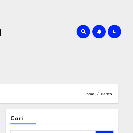
m
Home
Berita
Cari