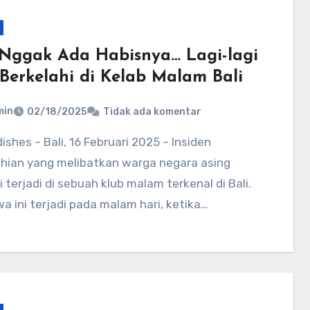
Nggak Ada Habisnya… Lagi-lagi
 Berkelahi di Kelab Malam Bali
min
02/18/2025
Tidak ada komentar
ahian yang melibatkan warga negara asing
 terjadi di sebuah klub malam terkenal di Bali.
wa ini terjadi pada malam hari, ketika…