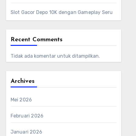
Slot Gacor Depo 10K dengan Gameplay Seru
Recent Comments
Tidak ada komentar untuk ditampilkan.
Archives
Mei 2026
Februari 2026
Januari 2026