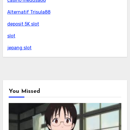
casino medusa88
Alternatif Trisula88
deposit 5K slot
slot
jepang slot
You Missed