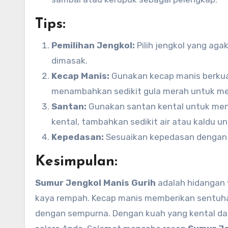
Tips:
Pemilihan Jengkol:
Pilih jengkol yang aga
dimasak.
Kecap Manis:
Gunakan kecap manis berkua
menambahkan sedikit gula merah untuk mem
Santan:
Gunakan santan kental untuk menda
kental, tambahkan sedikit air atau kaldu 
Kepedasan:
Sesuaikan kepedasan dengan 
Kesimpulan:
Sumur Jengkol Manis Gurih
adalah hidangan 
kaya rempah. Kecap manis memberikan sentuha
dengan sempurna. Dengan kuah yang kental da