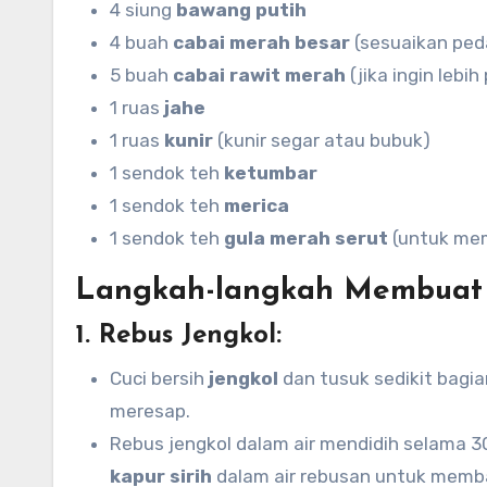
4 siung
bawang putih
4 buah
cabai merah besar
(sesuaikan ped
5 buah
cabai rawit merah
(jika ingin lebih
1 ruas
jahe
1 ruas
kunir
(kunir segar atau bubuk)
1 sendok teh
ketumbar
1 sendok teh
merica
1 sendok teh
gula merah serut
(untuk mem
Langkah-langkah Membuat 
1.
Rebus Jengkol:
Cuci bersih
jengkol
dan tusuk sedikit bagi
meresap.
Rebus jengkol dalam air mendidih selama 
kapur sirih
dalam air rebusan untuk memb