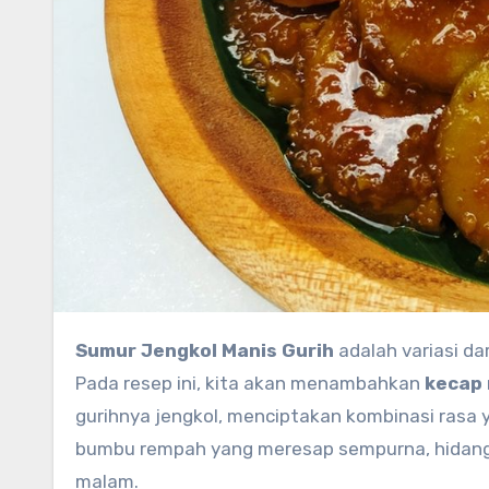
Sumur Jengkol Manis Gurih
adalah variasi da
Pada resep ini, kita akan menambahkan
kecap
gurihnya jengkol, menciptakan kombinasi rasa
bumbu rempah yang meresap sempurna, hida
malam.