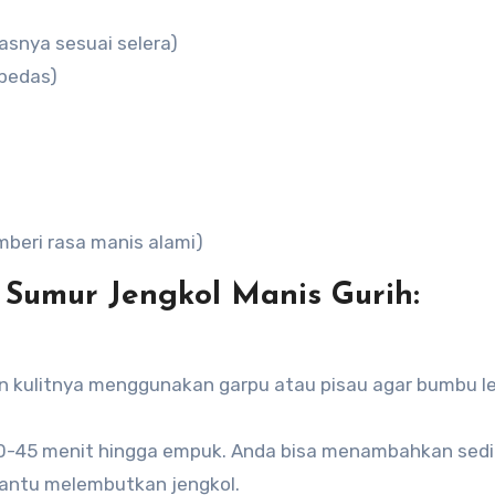
asnya sesuai selera)
 pedas)
beri rasa manis alami)
Sumur Jengkol Manis Gurih:
an kulitnya menggunakan garpu atau pisau agar bumbu l
30-45 menit hingga empuk. Anda bisa menambahkan sedi
antu melembutkan jengkol.