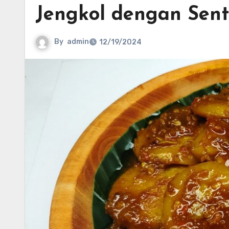
Jengkol dengan Sen
By
admin
12/19/2024