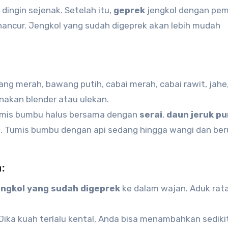
 dingin sejenak. Setelah itu,
geprek
jengkol dengan pem
hancur. Jengkol yang sudah digeprek akan lebih mudah
ng merah, bawang putih, cabai merah, cabai rawit, jahe,
nakan blender atau ulekan.
umis bumbu halus bersama dengan
serai
,
daun jeruk pu
 Tumis bumbu dengan api sedang hingga wangi dan be
:
engkol yang sudah digeprek
ke dalam wajan. Aduk rat
Jika kuah terlalu kental, Anda bisa menambahkan sediki