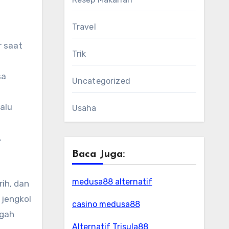
Travel
r saat
Trik
sa
Uncategorized
alu
Usaha
.
Baca Juga:
medusa88 alternatif
ih, dan
 jengkol
casino medusa88
ugah
Alternatif Trisula88