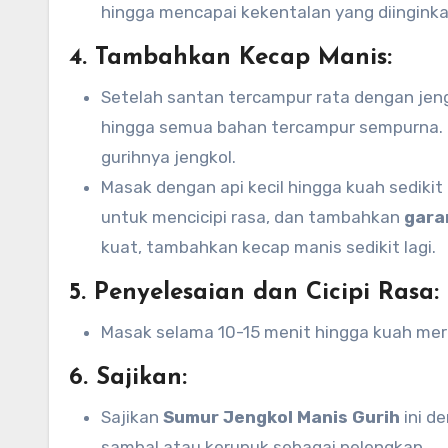
hingga mencapai kekentalan yang diinginka
4.
Tambahkan Kecap Manis:
Setelah santan tercampur rata dengan je
hingga semua bahan tercampur sempurna. 
gurihnya jengkol.
Masak dengan api kecil hingga kuah sediki
untuk mencicipi rasa, dan tambahkan
gar
kuat, tambahkan kecap manis sedikit lagi.
5.
Penyelesaian dan Cicipi Rasa:
Masak selama 10-15 menit hingga kuah mer
6.
Sajikan:
Sajikan
Sumur Jengkol Manis Gurih
ini d
sambal atau kerupuk sebagai pelengkap.