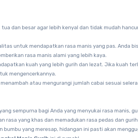
k tua dan besar agar lebih kenyal dan tidak mudah hancu
litas untuk mendapatkan rasa manis yang pas. Anda bi
berikan rasa manis alami yang lebih kaya.
patkan kuah yang lebih gurih dan lezat. Jika kuah terl
untuk mengencerkannya.
menambah atau mengurangi jumlah cabai sesuai selera
yang sempurna bagi Anda yang menyukai rasa manis, gur
n rasa yang khas dan memadukan rasa pedas dan gurih
n bumbu yang meresap, hidangan ini pasti akan mengg