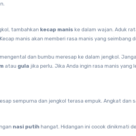
n.
ngkol, tambahkan
kecap manis
ke dalam wajan. Aduk rat
Kecap manis akan memberi rasa manis yang seimbang 
t mengental dan bumbu meresap ke dalam jengkol. Janga
am
atau
gula
jika perlu. Jika Anda ingin rasa manis yang l
esap sempurna dan jengkol terasa empuk. Angkat dan sa
engan
nasi putih
hangat. Hidangan ini cocok dinikmati 