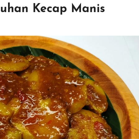
tuhan Kecap Manis