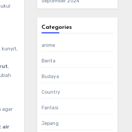
September 2024
ukul
Categories
anime
 kunyit,
Berita
rut
,
rubah
Budaya
Country
Fantasi
a agar
Jepang
t
air