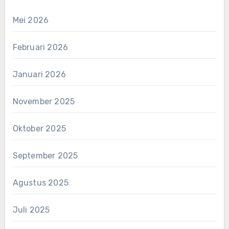
Mei 2026
Februari 2026
Januari 2026
November 2025
Oktober 2025
September 2025
Agustus 2025
Juli 2025