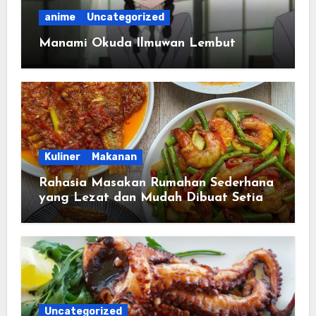
anime
Uncategorized
Manami Okuda Ilmuwan Lembut
Kuliner
Makanan
Rahasia Masakan Rumahan Sederhana
yang Lezat dan Mudah Dibuat Setiap
Hari
Uncategorized