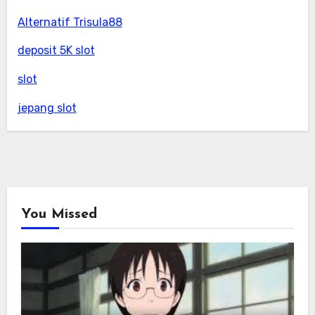
Alternatif Trisula88
deposit 5K slot
slot
jepang slot
You Missed