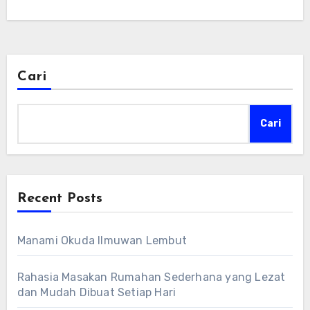
Cari
Cari
Recent Posts
Manami Okuda Ilmuwan Lembut
Rahasia Masakan Rumahan Sederhana yang Lezat
dan Mudah Dibuat Setiap Hari