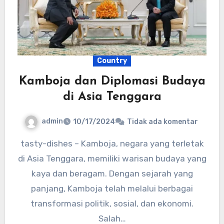
Country
Kamboja dan Diplomasi Budaya
di Asia Tenggara
admin
10/17/2024
Tidak ada komentar
tasty-dishes – Kamboja, negara yang terletak
di Asia Tenggara, memiliki warisan budaya yang
kaya dan beragam. Dengan sejarah yang
panjang, Kamboja telah melalui berbagai
transformasi politik, sosial, dan ekonomi.
Salah…