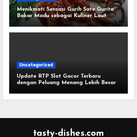
Menikmati Sensasi Gurih Sate Gurita
Bakar Madu sebagai Kuliner Laut
yang Semakin Digemari Pecinta
Masakan Unik
Uncategorized
Update RTP Slot Gacor Terbaru
dengan Peluang Menang Lebih Besar
tasty-dishes.com