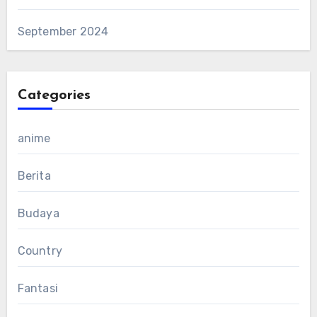
September 2024
Categories
anime
Berita
Budaya
Country
Fantasi