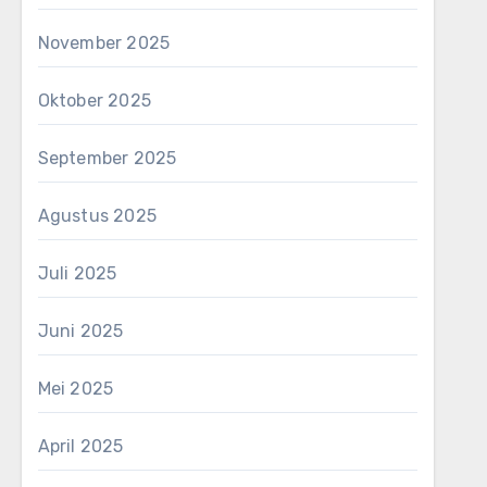
November 2025
Oktober 2025
September 2025
Agustus 2025
Juli 2025
Juni 2025
Mei 2025
April 2025