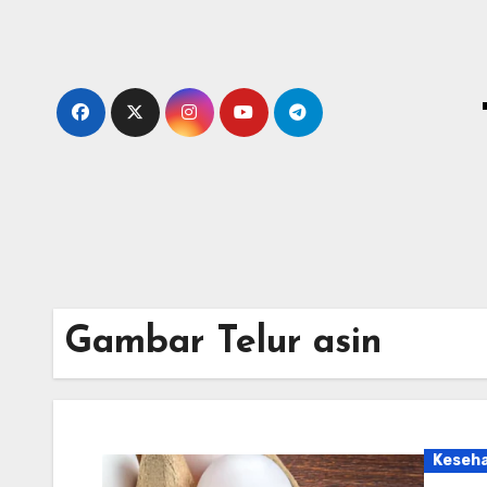
Skip
to
content
Gambar Telur asin
Keseh