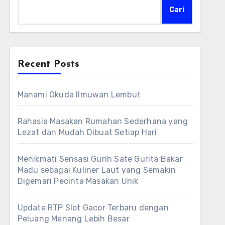
Cari
Recent Posts
Manami Okuda Ilmuwan Lembut
Rahasia Masakan Rumahan Sederhana yang
Lezat dan Mudah Dibuat Setiap Hari
Menikmati Sensasi Gurih Sate Gurita Bakar
Madu sebagai Kuliner Laut yang Semakin
Digemari Pecinta Masakan Unik
Update RTP Slot Gacor Terbaru dengan
Peluang Menang Lebih Besar