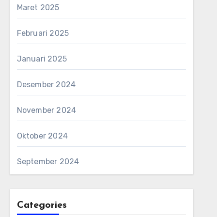
Maret 2025
Februari 2025
Januari 2025
Desember 2024
November 2024
Oktober 2024
September 2024
Categories