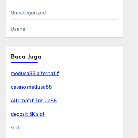
Uncategorized
Usaha
Baca Juga:
medusa88 alternatif
casino medusa88
Alternatif Trisula88
deposit 5K slot
slot