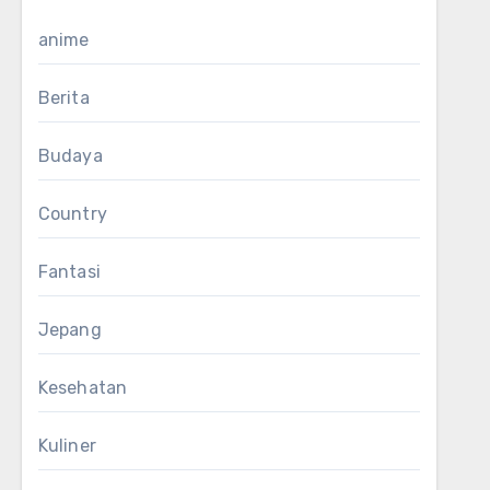
anime
Berita
Budaya
Country
Fantasi
Jepang
Kesehatan
Kuliner