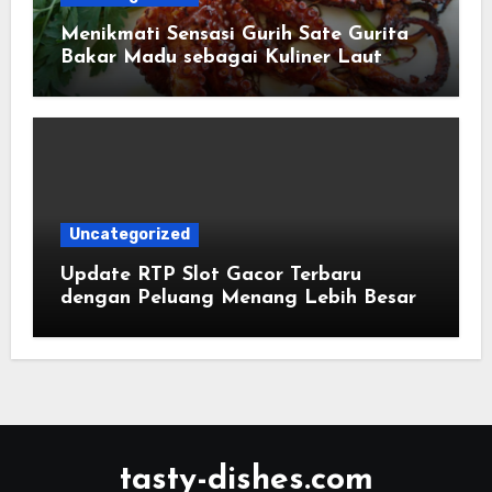
Menikmati Sensasi Gurih Sate Gurita
Bakar Madu sebagai Kuliner Laut
yang Semakin Digemari Pecinta
Masakan Unik
Uncategorized
Update RTP Slot Gacor Terbaru
dengan Peluang Menang Lebih Besar
tasty-dishes.com