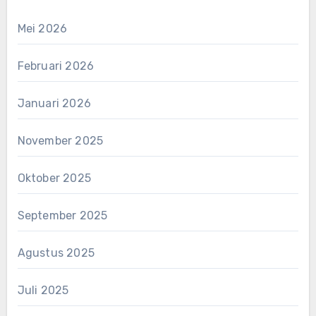
Mei 2026
Februari 2026
Januari 2026
November 2025
Oktober 2025
September 2025
Agustus 2025
Juli 2025