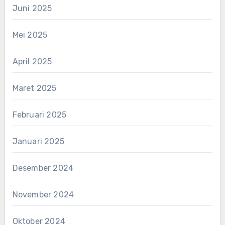
Juni 2025
Mei 2025
April 2025
Maret 2025
Februari 2025
Januari 2025
Desember 2024
November 2024
Oktober 2024