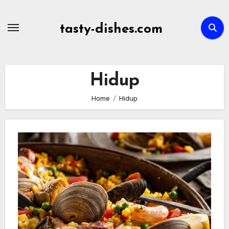
Skip
to
tasty-dishes.com
content
Hidup
Home
Hidup