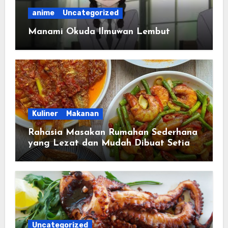
anime
Uncategorized
Manami Okuda Ilmuwan Lembut
Kuliner
Makanan
Rahasia Masakan Rumahan Sederhana
yang Lezat dan Mudah Dibuat Setiap
Hari
Uncategorized