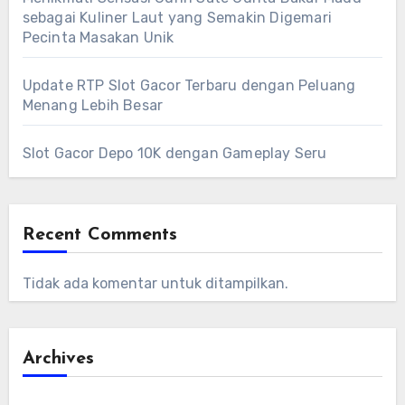
sebagai Kuliner Laut yang Semakin Digemari
Pecinta Masakan Unik
Update RTP Slot Gacor Terbaru dengan Peluang
Menang Lebih Besar
Slot Gacor Depo 10K dengan Gameplay Seru
Recent Comments
Tidak ada komentar untuk ditampilkan.
Archives