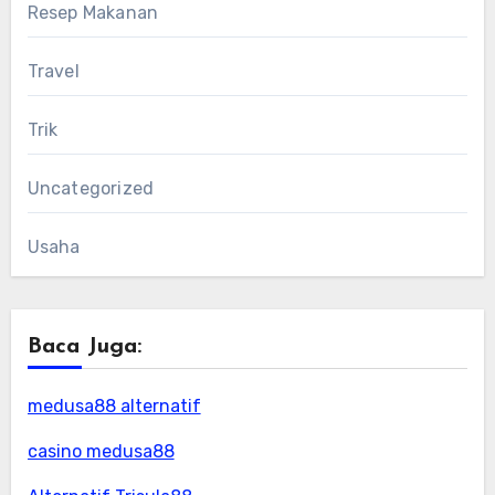
Resep Makanan
Travel
Trik
Uncategorized
Usaha
Baca Juga:
medusa88 alternatif
casino medusa88