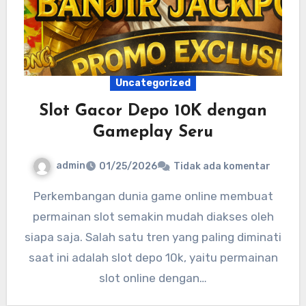
Uncategorized
Slot Gacor Depo 10K dengan
Gameplay Seru
admin
01/25/2026
Tidak ada komentar
Perkembangan dunia game online membuat
permainan slot semakin mudah diakses oleh
siapa saja. Salah satu tren yang paling diminati
saat ini adalah slot depo 10k, yaitu permainan
slot online dengan…