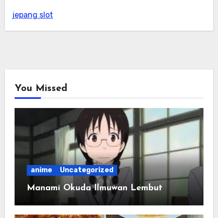
jepang slot
You Missed
anime
Uncategorized
Manami Okuda Ilmuwan Lembut