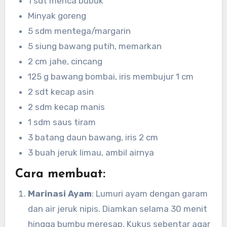
1 sdt merica bubuk
Minyak goreng
5 sdm mentega/margarin
5 siung bawang putih, memarkan
2 cm jahe, cincang
125 g bawang bombai, iris membujur 1 cm
2 sdt kecap asin
2 sdm kecap manis
1 sdm saus tiram
3 batang daun bawang, iris 2 cm
3 buah jeruk limau, ambil airnya
Cara membuat:
Marinasi Ayam
: Lumuri ayam dengan garam
dan air jeruk nipis. Diamkan selama 30 menit
hingga bumbu meresap. Kukus sebentar agar