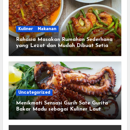
Kuliner
Makanan
Rahasia Masakan Rumahan Sederhana
yang Lezat dan Mudah Dibuat Setiap
Hari
Uncategorized
Menikmati Sensasi Gurih Sate Gurita
Bakar Madu sebagai Kuliner Laut
yang Semakin Digemari Pecinta
Masakan Unik