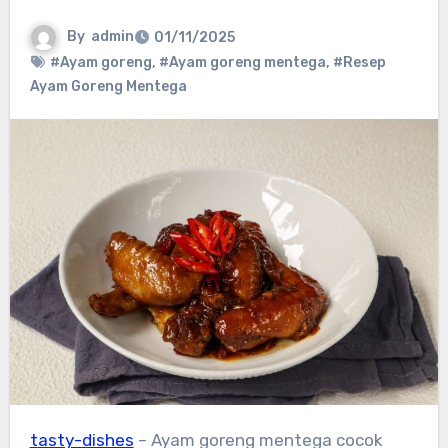
By
admin
01/11/2025
#Ayam goreng
,
#Ayam goreng mentega
,
#Resep
Ayam Goreng Mentega
tasty-dishes
– Ayam goreng mentega cocok