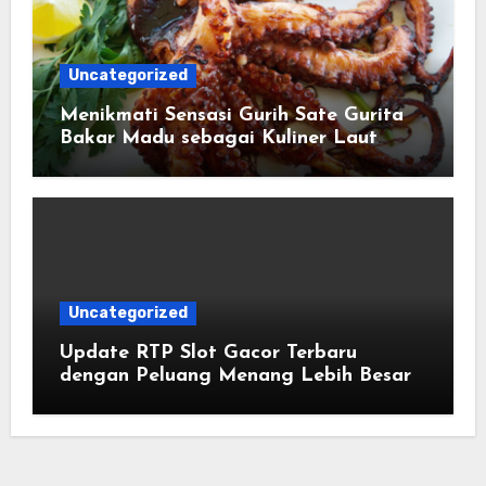
Uncategorized
Menikmati Sensasi Gurih Sate Gurita
Bakar Madu sebagai Kuliner Laut
yang Semakin Digemari Pecinta
Masakan Unik
Uncategorized
Update RTP Slot Gacor Terbaru
dengan Peluang Menang Lebih Besar