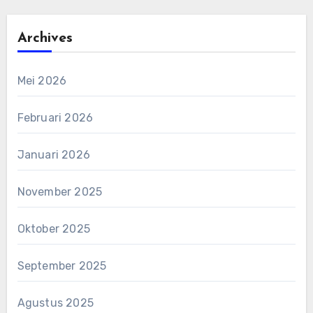
Archives
Mei 2026
Februari 2026
Januari 2026
November 2025
Oktober 2025
September 2025
Agustus 2025