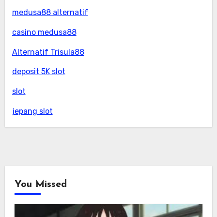
medusa88 alternatif
casino medusa88
Alternatif Trisula88
deposit 5K slot
slot
jepang slot
You Missed