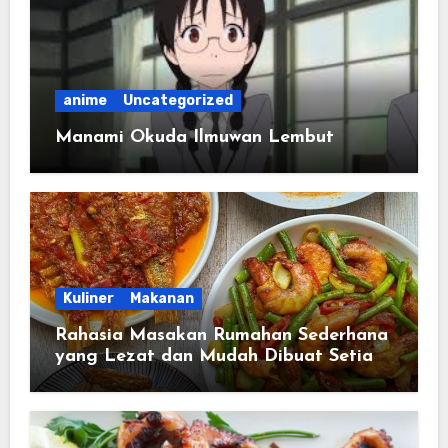
anime
Uncategorized
Manami Okuda Ilmuwan Lembut
Kuliner
Makanan
Rahasia Masakan Rumahan Sederhana
yang Lezat dan Mudah Dibuat Setiap
Hari