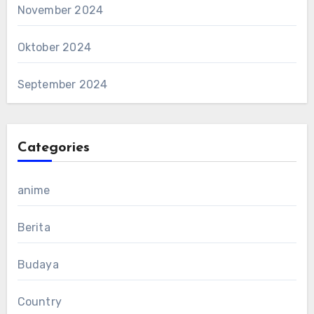
November 2024
Oktober 2024
September 2024
Categories
anime
Berita
Budaya
Country