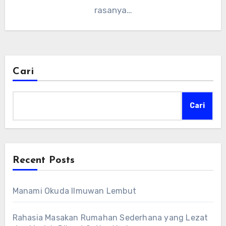
rasanya…
Cari
Cari
Recent Posts
Manami Okuda Ilmuwan Lembut
Rahasia Masakan Rumahan Sederhana yang Lezat