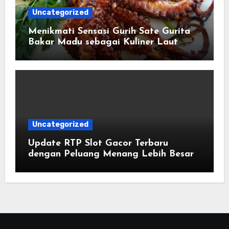
Uncategorized
Menikmati Sensasi Gurih Sate Gurita
Bakar Madu sebagai Kuliner Laut
yang Semakin Digemari Pecinta
Masakan Unik
Uncategorized
Update RTP Slot Gacor Terbaru
dengan Peluang Menang Lebih Besar