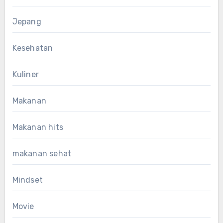
Jepang
Kesehatan
Kuliner
Makanan
Makanan hits
makanan sehat
Mindset
Movie