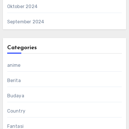
Oktober 2024
September 2024
Categories
anime
Berita
Budaya
Country
Fantasi