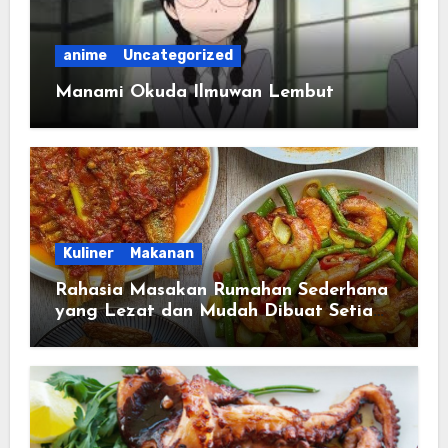
anime
Uncategorized
Manami Okuda Ilmuwan Lembut
Kuliner
Makanan
Rahasia Masakan Rumahan Sederhana
yang Lezat dan Mudah Dibuat Setiap
Hari