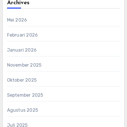
Archives
Mei 2026
Februari 2026
Januari 2026
November 2025
Oktober 2025
September 2025
Agustus 2025
Juli 2025