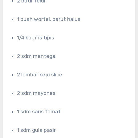
2 butir telur
1 buah wortel, parut halus
1/4 kol, iris tipis
2 sdm mentega
2 lembar keju slice
2 sdm mayones
1 sdm saus tomat
1 sdm gula pasir