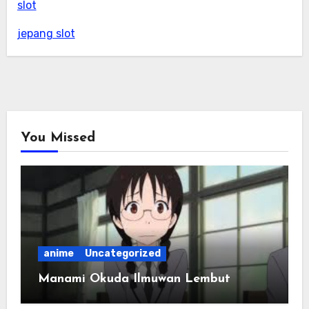
slot
jepang slot
You Missed
anime
Uncategorized
Manami Okuda Ilmuwan Lembut