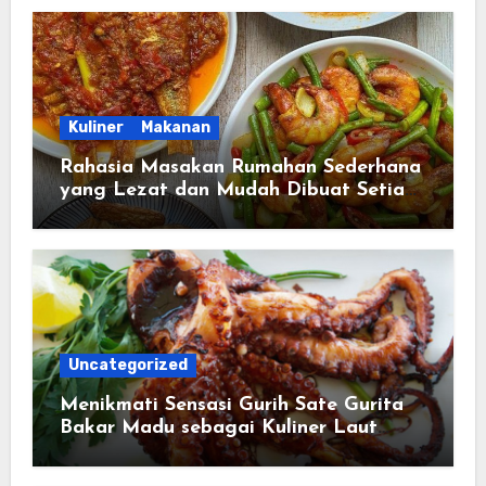
Kuliner
Makanan
Rahasia Masakan Rumahan Sederhana
yang Lezat dan Mudah Dibuat Setiap
Hari
Uncategorized
Menikmati Sensasi Gurih Sate Gurita
Bakar Madu sebagai Kuliner Laut
yang Semakin Digemari Pecinta
Masakan Unik